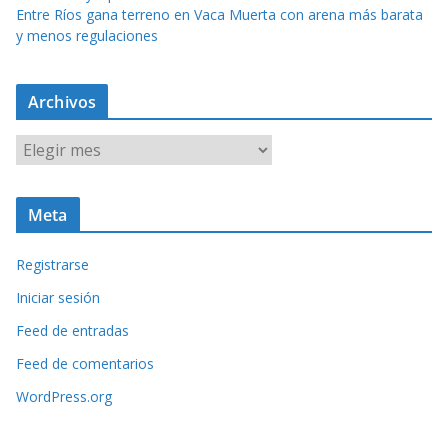
Entre Ríos gana terreno en Vaca Muerta con arena más barata
y menos regulaciones
Archivos
A
r
c
Meta
h
i
Registrarse
v
o
Iniciar sesión
s
Feed de entradas
Feed de comentarios
WordPress.org