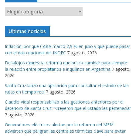
C
a
t
Ultimas noticias
e
g
Inflación: por qué CABA marcó 2,9 % en julio y qué puede pasar
o
con el dato nacional del INDEC
7 agosto, 2026
r
Desalojos exprés: la reforma que busca cambiar para siempre
i
la relación entre propietarios e inquilinos en Argentina
7 agosto,
a
2026
s
Santa Cruz lanzó una aplicación para consultar el estado de las
rutas en tiempo real
7 agosto, 2026
Claudio Vidal responsabilizó a las gestiones anteriores por el
deterioro de Santa Cruz: “Creyeron que el Estado les pertenecía”
7 agosto, 2026
Generadores eléctricos alertan por la reforma del MEM:
advierten que peligran las centrales térmicas clave para evitar