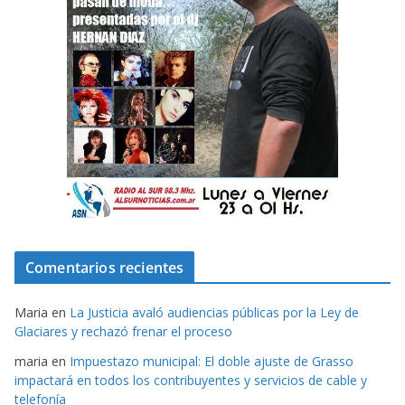
Comentarios recientes
Maria
en
La Justicia avaló audiencias públicas por la Ley de
Glaciares y rechazó frenar el proceso
maria
en
Impuestazo municipal: El doble ajuste de Grasso
impactará en todos los contribuyentes y servicios de cable y
telefonía