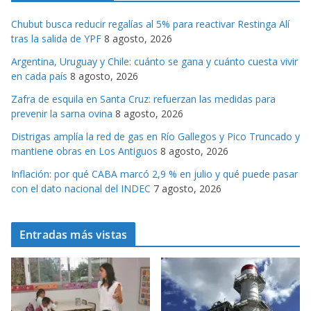
g
Chubut busca reducir regalías al 5% para reactivar Restinga Alí
o
tras la salida de YPF
8 agosto, 2026
r
Argentina, Uruguay y Chile: cuánto se gana y cuánto cuesta vivir
i
en cada país
8 agosto, 2026
a
s
Zafra de esquila en Santa Cruz: refuerzan las medidas para
prevenir la sarna ovina
8 agosto, 2026
Distrigas amplía la red de gas en Río Gallegos y Pico Truncado y
mantiene obras en Los Antiguos
8 agosto, 2026
Inflación: por qué CABA marcó 2,9 % en julio y qué puede pasar
con el dato nacional del INDEC
7 agosto, 2026
Entradas más vistas