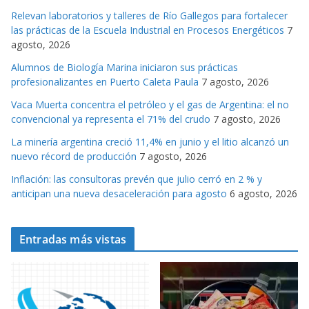
g
Relevan laboratorios y talleres de Río Gallegos para fortalecer
o
las prácticas de la Escuela Industrial en Procesos Energéticos
7
r
agosto, 2026
i
Alumnos de Biología Marina iniciaron sus prácticas
a
profesionalizantes en Puerto Caleta Paula
7 agosto, 2026
s
Vaca Muerta concentra el petróleo y el gas de Argentina: el no
convencional ya representa el 71% del crudo
7 agosto, 2026
La minería argentina creció 11,4% en junio y el litio alcanzó un
nuevo récord de producción
7 agosto, 2026
Inflación: las consultoras prevén que julio cerró en 2 % y
anticipan una nueva desaceleración para agosto
6 agosto, 2026
Entradas más vistas