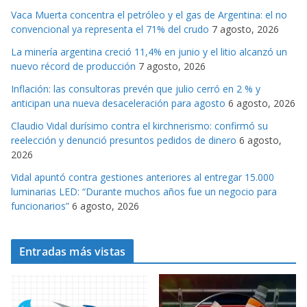
g
Vaca Muerta concentra el petróleo y el gas de Argentina: el no
o
convencional ya representa el 71% del crudo
7 agosto, 2026
r
La minería argentina creció 11,4% en junio y el litio alcanzó un
i
nuevo récord de producción
7 agosto, 2026
a
s
Inflación: las consultoras prevén que julio cerró en 2 % y
anticipan una nueva desaceleración para agosto
6 agosto, 2026
Claudio Vidal durísimo contra el kirchnerismo: confirmó su
reelección y denunció presuntos pedidos de dinero
6 agosto,
2026
Vidal apuntó contra gestiones anteriores al entregar 15.000
luminarias LED: “Durante muchos años fue un negocio para
funcionarios”
6 agosto, 2026
Entradas más vistas