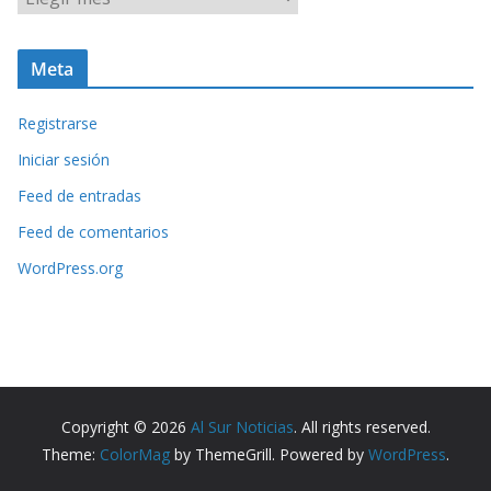
r
c
Meta
h
i
Registrarse
v
o
Iniciar sesión
s
Feed de entradas
Feed de comentarios
WordPress.org
Copyright © 2026
Al Sur Noticias
. All rights reserved.
Theme:
ColorMag
by ThemeGrill. Powered by
WordPress
.