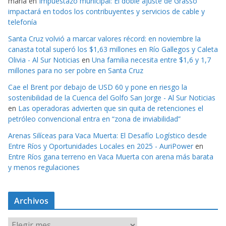
maria
en
Impuestazo municipal: El doble ajuste de Grasso
impactará en todos los contribuyentes y servicios de cable y
telefonía
Santa Cruz volvió a marcar valores récord: en noviembre la
canasta total superó los $1,63 millones en Río Gallegos y Caleta
Olivia - Al Sur Noticias
en
Una familia necesita entre $1,6 y 1,7
millones para no ser pobre en Santa Cruz
Cae el Brent por debajo de USD 60 y pone en riesgo la
sostenibilidad de la Cuenca del Golfo San Jorge - Al Sur Noticias
en
Las operadoras advierten que sin quita de retenciones el
petróleo convencional entra en “zona de inviabilidad”
Arenas Silíceas para Vaca Muerta: El Desafío Logístico desde
Entre Ríos y Oportunidades Locales en 2025 - AuriPower
en
Entre Ríos gana terreno en Vaca Muerta con arena más barata
y menos regulaciones
Archivos
A