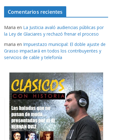
Comentarios recientes
Maria
en
La Justicia avaló audiencias públicas por
la Ley de Glaciares y rechazó frenar el proceso
maria
en
Impuestazo municipal: El doble ajuste de
Grasso impactará en todos los contribuyentes y
servicios de cable y telefonía