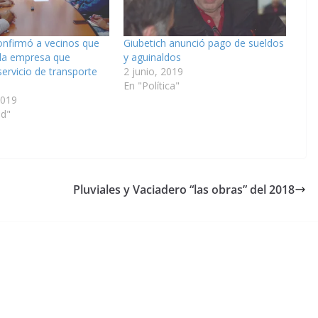
onfirmó a vecinos que
Giubetich anunció pago de sueldos
 la empresa que
y aguinaldos
servicio de transporte
2 junio, 2019
En "Política"
2019
ad"
Pluviales y Vaciadero “las obras” del 2018