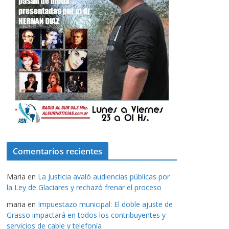
Comentarios recientes
Maria
en
La Justicia avaló audiencias públicas por
la Ley de Glaciares y rechazó frenar el proceso
maria
en
Impuestazo municipal: El doble ajuste de
Grasso impactará en todos los contribuyentes y
servicios de cable y telefonía