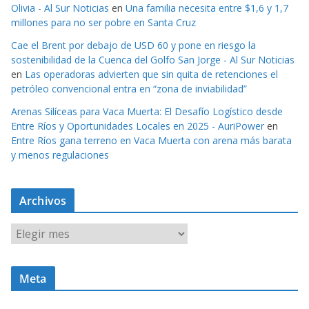
Olivia - Al Sur Noticias
en
Una familia necesita entre $1,6 y 1,7
millones para no ser pobre en Santa Cruz
Cae el Brent por debajo de USD 60 y pone en riesgo la
sostenibilidad de la Cuenca del Golfo San Jorge - Al Sur Noticias
en
Las operadoras advierten que sin quita de retenciones el
petróleo convencional entra en “zona de inviabilidad”
Arenas Silíceas para Vaca Muerta: El Desafío Logístico desde
Entre Ríos y Oportunidades Locales en 2025 - AuriPower
en
Entre Ríos gana terreno en Vaca Muerta con arena más barata
y menos regulaciones
Archivos
A
r
c
Meta
h
i