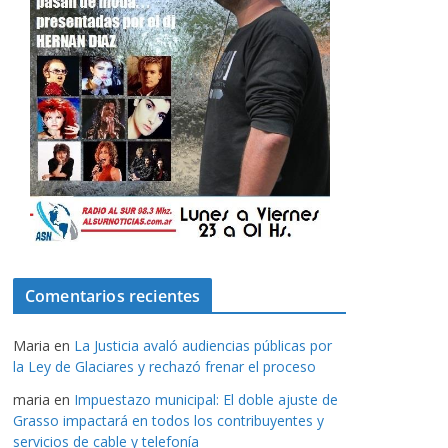
Comentarios recientes
Maria
en
La Justicia avaló audiencias públicas por
la Ley de Glaciares y rechazó frenar el proceso
maria
en
Impuestazo municipal: El doble ajuste de
Grasso impactará en todos los contribuyentes y
servicios de cable y telefonía