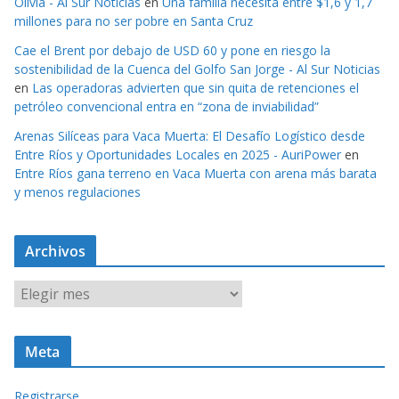
Olivia - Al Sur Noticias
en
Una familia necesita entre $1,6 y 1,7
millones para no ser pobre en Santa Cruz
Cae el Brent por debajo de USD 60 y pone en riesgo la
sostenibilidad de la Cuenca del Golfo San Jorge - Al Sur Noticias
en
Las operadoras advierten que sin quita de retenciones el
petróleo convencional entra en “zona de inviabilidad”
Arenas Silíceas para Vaca Muerta: El Desafío Logístico desde
Entre Ríos y Oportunidades Locales en 2025 - AuriPower
en
Entre Ríos gana terreno en Vaca Muerta con arena más barata
y menos regulaciones
Archivos
A
r
c
Meta
h
i
Registrarse