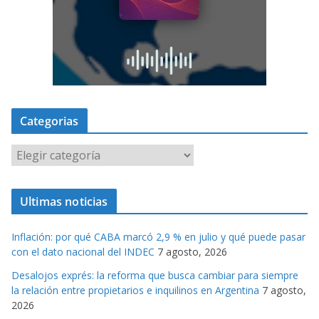
Categorias
C
a
t
Ultimas noticias
e
g
Inflación: por qué CABA marcó 2,9 % en julio y qué puede pasar
o
con el dato nacional del INDEC
7 agosto, 2026
r
Desalojos exprés: la reforma que busca cambiar para siempre
i
la relación entre propietarios e inquilinos en Argentina
7 agosto,
a
2026
s