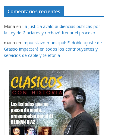
Comentarios recientes
Maria
en
La Justicia avaló audiencias públicas por
la Ley de Glaciares y rechazó frenar el proceso
maria
en
Impuestazo municipal: El doble ajuste de
Grasso impactará en todos los contribuyentes y
servicios de cable y telefonía