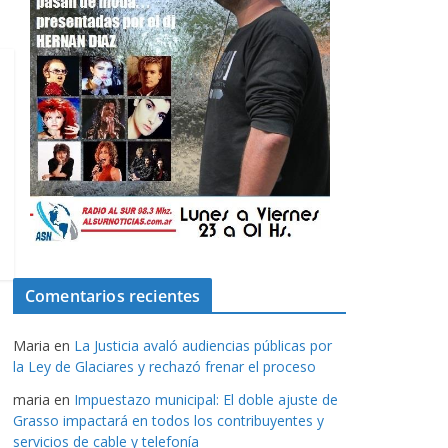
Comentarios recientes
Maria
en
La Justicia avaló audiencias públicas por
la Ley de Glaciares y rechazó frenar el proceso
maria
en
Impuestazo municipal: El doble ajuste de
Grasso impactará en todos los contribuyentes y
servicios de cable y telefonía