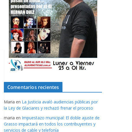
Comentarios recientes
Maria
en
La Justicia avaló audiencias públicas por
la Ley de Glaciares y rechazó frenar el proceso
maria
en
Impuestazo municipal: El doble ajuste de
Grasso impactará en todos los contribuyentes y
servicios de cable y telefonía