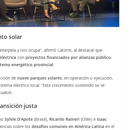
nto solar
interpela y nos ocupa”, afirmó Latorre, al destacar que
eléctrica
con
proyectos financiados por alianzas público-
stema energético provincial
.
ucción de
nueve parques solares
, en operación o ejecución,
istema eléctrico local. “Este crecimiento sostenido se ve
ualizó.
ansición justa
omo
Sylvie D’Apote
(Brasil),
Ricardo Raineri
(Chile) e
Isaac
iencias sobre los
desafíos comunes en América Latina
en el