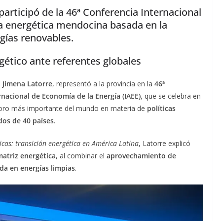
articipó de la 46ª Conferencia Internacional
ica energética mendocina basada en la
rgías renovables.
tico ante referentes globales
,
Jimena Latorre
, representó a la provincia en la
46ª
rnacional de Economía de la Energía (IAEE)
, que se celebra en
l foro más importante del mundo en materia de
políticas
dos de 40 países
.
icas: transición energética en América Latina
, Latorre explicó
atriz energética
, al combinar el
aprovechamiento de
da en energías limpias
.