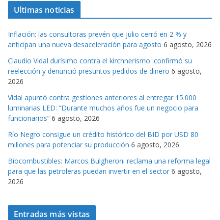
t
Ultimas noticias
e
g
Inflación: las consultoras prevén que julio cerró en 2 % y
o
anticipan una nueva desaceleración para agosto
6 agosto, 2026
r
Claudio Vidal durísimo contra el kirchnerismo: confirmó su
i
reelección y denunció presuntos pedidos de dinero
6 agosto,
a
2026
s
Vidal apuntó contra gestiones anteriores al entregar 15.000
luminarias LED: “Durante muchos años fue un negocio para
funcionarios”
6 agosto, 2026
Río Negro consigue un crédito histórico del BID por USD 80
millones para potenciar su producción
6 agosto, 2026
Biocombustibles: Marcos Bulgheroni reclama una reforma legal
para que las petroleras puedan invertir en el sector
6 agosto,
2026
Entradas más vistas