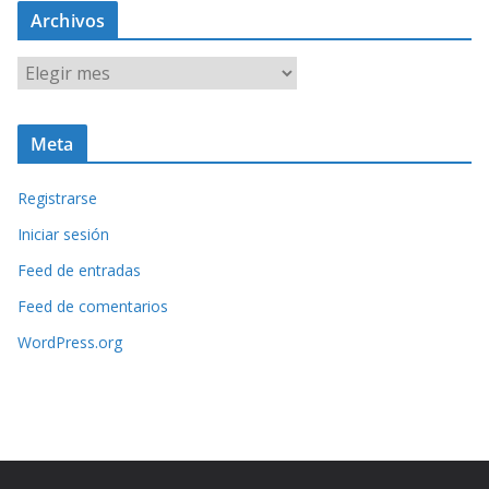
Archivos
A
r
c
Meta
h
i
Registrarse
v
o
Iniciar sesión
s
Feed de entradas
Feed de comentarios
WordPress.org