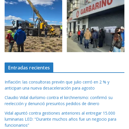
Entradas recientes
Inflación: las consultoras prevén que julio cerró en 2 % y
anticipan una nueva desaceleración para agosto
Claudio Vidal durísimo contra el kirchnerismo: confirmó su
reelección y denunció presuntos pedidos de dinero
Vidal apuntó contra gestiones anteriores al entregar 15.000
luminarias LED: “Durante muchos años fue un negocio para
funcionarios”