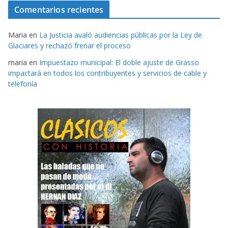
Comentarios recientes
Maria
en
La Justicia avaló audiencias públicas por la Ley de
Glaciares y rechazó frenar el proceso
maria
en
Impuestazo municipal: El doble ajuste de Grasso
impactará en todos los contribuyentes y servicios de cable y
telefonía