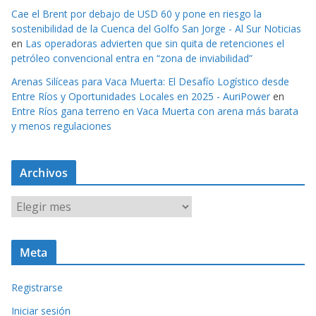
Cae el Brent por debajo de USD 60 y pone en riesgo la
sostenibilidad de la Cuenca del Golfo San Jorge - Al Sur Noticias
en
Las operadoras advierten que sin quita de retenciones el
petróleo convencional entra en “zona de inviabilidad”
Arenas Silíceas para Vaca Muerta: El Desafío Logístico desde
Entre Ríos y Oportunidades Locales en 2025 - AuriPower
en
Entre Ríos gana terreno en Vaca Muerta con arena más barata
y menos regulaciones
Archivos
A
r
c
Meta
h
i
Registrarse
v
o
Iniciar sesión