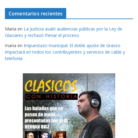
Comentarios recientes
Maria
en
La Justicia avaló audiencias públicas por la Ley de
Glaciares y rechazó frenar el proceso
maria
en
Impuestazo municipal: El doble ajuste de Grasso
impactará en todos los contribuyentes y servicios de cable y
telefonía