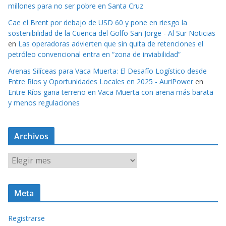
millones para no ser pobre en Santa Cruz
Cae el Brent por debajo de USD 60 y pone en riesgo la
sostenibilidad de la Cuenca del Golfo San Jorge - Al Sur Noticias
en
Las operadoras advierten que sin quita de retenciones el
petróleo convencional entra en “zona de inviabilidad”
Arenas Silíceas para Vaca Muerta: El Desafío Logístico desde
Entre Ríos y Oportunidades Locales en 2025 - AuriPower
en
Entre Ríos gana terreno en Vaca Muerta con arena más barata
y menos regulaciones
Archivos
A
r
c
Meta
h
i
Registrarse
v