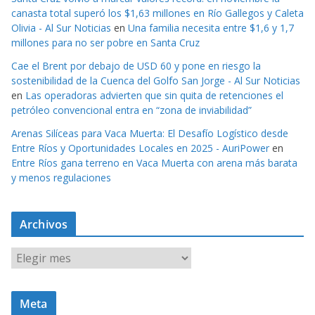
canasta total superó los $1,63 millones en Río Gallegos y Caleta
Olivia - Al Sur Noticias
en
Una familia necesita entre $1,6 y 1,7
millones para no ser pobre en Santa Cruz
Cae el Brent por debajo de USD 60 y pone en riesgo la
sostenibilidad de la Cuenca del Golfo San Jorge - Al Sur Noticias
en
Las operadoras advierten que sin quita de retenciones el
petróleo convencional entra en “zona de inviabilidad”
Arenas Silíceas para Vaca Muerta: El Desafío Logístico desde
Entre Ríos y Oportunidades Locales en 2025 - AuriPower
en
Entre Ríos gana terreno en Vaca Muerta con arena más barata
y menos regulaciones
Archivos
A
r
c
Meta
h