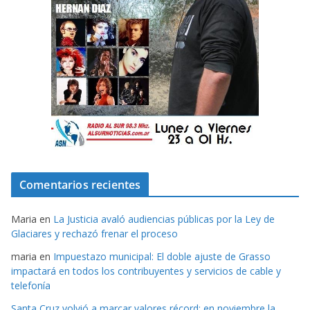
Comentarios recientes
Maria
en
La Justicia avaló audiencias públicas por la Ley de
Glaciares y rechazó frenar el proceso
maria
en
Impuestazo municipal: El doble ajuste de Grasso
impactará en todos los contribuyentes y servicios de cable y
telefonía
Santa Cruz volvió a marcar valores récord: en noviembre la