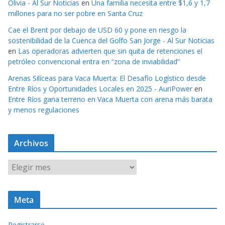
Olivia - Al Sur Noticias
en
Una familia necesita entre $1,6 y 1,7
millones para no ser pobre en Santa Cruz
Cae el Brent por debajo de USD 60 y pone en riesgo la
sostenibilidad de la Cuenca del Golfo San Jorge - Al Sur Noticias
en
Las operadoras advierten que sin quita de retenciones el
petróleo convencional entra en “zona de inviabilidad”
Arenas Silíceas para Vaca Muerta: El Desafío Logístico desde
Entre Ríos y Oportunidades Locales en 2025 - AuriPower
en
Entre Ríos gana terreno en Vaca Muerta con arena más barata
y menos regulaciones
Archivos
A
r
c
Meta
h
i
Registrarse