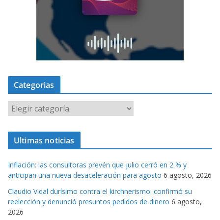
Categorias
C
a
t
Ultimas noticias
e
g
Inflación: las consultoras prevén que julio cerró en 2 % y
o
anticipan una nueva desaceleración para agosto
6 agosto, 2026
r
Claudio Vidal durísimo contra el kirchnerismo: confirmó su
i
reelección y denunció presuntos pedidos de dinero
6 agosto,
a
2026
s