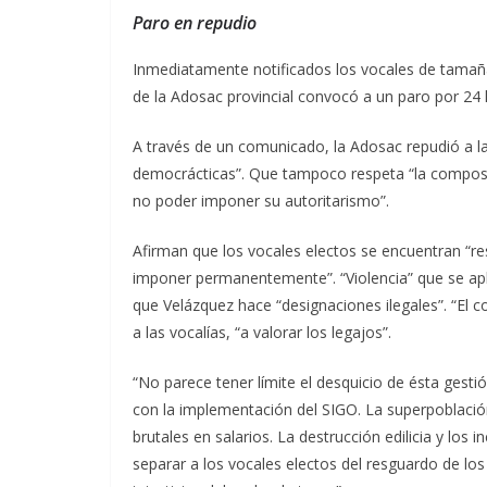
Paro en repudio
Inmediatamente notificados los vocales de tamaña 
de la Adosac provincial convocó a un paro por 24
A través de un comunicado, la Adosac repudió a la t
democrácticas”. Que tampoco respeta “la composic
no poder imponer su autoritarismo”.
Afirman que los vocales electos se encuentran “resi
imponer permanentemente”. “Violencia” que se apli
que Velázquez hace “designaciones ilegales”. “El 
a las vocalías, “a valorar los legajos”.
“No parece tener límite el desquicio de ésta gesti
con la implementación del SIGO. La superpoblación
brutales en salarios. La destrucción edilicia y los
separar a los vocales electos del resguardo de los