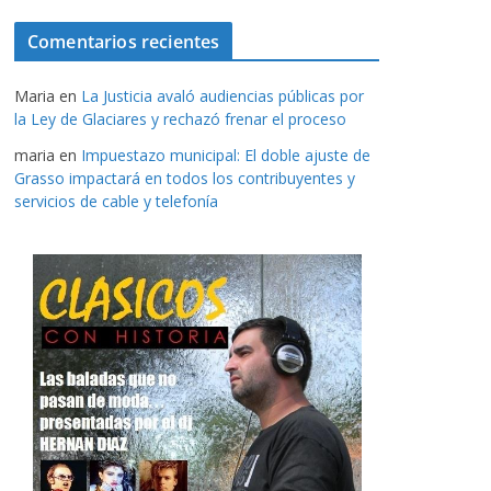
Comentarios recientes
Maria
en
La Justicia avaló audiencias públicas por
la Ley de Glaciares y rechazó frenar el proceso
maria
en
Impuestazo municipal: El doble ajuste de
Grasso impactará en todos los contribuyentes y
servicios de cable y telefonía