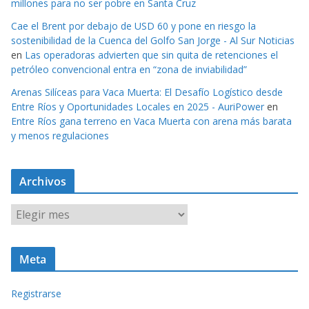
millones para no ser pobre en Santa Cruz
Cae el Brent por debajo de USD 60 y pone en riesgo la
sostenibilidad de la Cuenca del Golfo San Jorge - Al Sur Noticias
en
Las operadoras advierten que sin quita de retenciones el
petróleo convencional entra en “zona de inviabilidad”
Arenas Silíceas para Vaca Muerta: El Desafío Logístico desde
Entre Ríos y Oportunidades Locales en 2025 - AuriPower
en
Entre Ríos gana terreno en Vaca Muerta con arena más barata
y menos regulaciones
Archivos
A
r
c
Meta
h
i
Registrarse
v