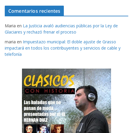
Comentarios recientes
Maria
en
La Justicia avaló audiencias públicas por la Ley de
Glaciares y rechazó frenar el proceso
maria
en
Impuestazo municipal: El doble ajuste de Grasso
impactará en todos los contribuyentes y servicios de cable y
telefonía