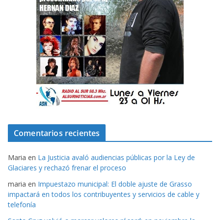
Comentarios recientes
Maria
en
La Justicia avaló audiencias públicas por la Ley de
Glaciares y rechazó frenar el proceso
maria
en
Impuestazo municipal: El doble ajuste de Grasso
impactará en todos los contribuyentes y servicios de cable y
telefonía