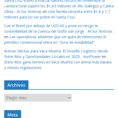
Santa Cruz volvió a marcar valores récord: en noviembre la
canasta total superó los $1,63 millones en Río Gallegos y Caleta
Olivia - Al Sur Noticias
en
Una familia necesita entre $1,6 y 1,7
millones para no ser pobre en Santa Cruz
Cae el Brent por debajo de USD 60 y pone en riesgo la
sostenibilidad de la Cuenca del Golfo San Jorge - Al Sur Noticias
en
Las operadoras advierten que sin quita de retenciones el
petróleo convencional entra en “zona de inviabilidad”
Arenas Silíceas para Vaca Muerta: El Desafío Logístico desde
Entre Ríos y Oportunidades Locales en 2025 - AuriPower
en
Entre Ríos gana terreno en Vaca Muerta con arena más barata
y menos regulaciones
Archivos
A
r
c
Meta
h