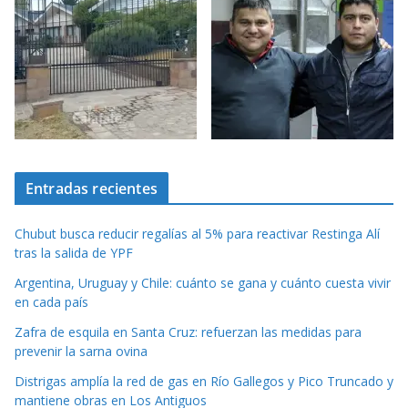
Entradas recientes
Chubut busca reducir regalías al 5% para reactivar Restinga Alí
tras la salida de YPF
Argentina, Uruguay y Chile: cuánto se gana y cuánto cuesta vivir
en cada país
Zafra de esquila en Santa Cruz: refuerzan las medidas para
prevenir la sarna ovina
Distrigas amplía la red de gas en Río Gallegos y Pico Truncado y
mantiene obras en Los Antiguos