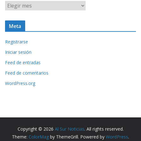
A
r
c
Meta
h
i
Registrarse
v
o
Iniciar sesión
s
Feed de entradas
Feed de comentarios
WordPress.org
Copyright © 2026
Al Sur Noticias
. All rights reserved.
Theme:
ColorMag
by ThemeGrill. Powered by
WordPress
.