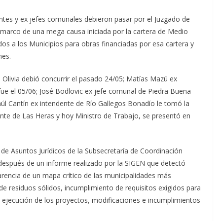
ntes y ex jefes comunales debieron pasar por el Juzgado de
l marco de una mega causa iniciada por la cartera de Medio
os a los Municipios para obras financiadas por esa cartera y
nes.
 Olivia debió concurrir el pasado 24/05; Matías Mazú ex
 fue el 05/06; José Bodlovic ex jefe comunal de Piedra Buena
aúl Cantín ex intendente de Río Gallegos Bonadío le tomó la
nte de Las Heras y hoy Ministro de Trabajo, se presentó en
l de Asuntos Jurídicos de la Subsecretaría de Coordinación
 después de un informe realizado por la SIGEN que detectó
carencia de un mapa crítico de las municipalidades más
e residuos sólidos, incumplimiento de requisitos exigidos para
la ejecución de los proyectos, modificaciones e incumplimientos