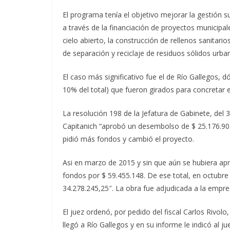
El programa tenía el objetivo mejorar la gestión su
a través de la financiación de proyectos municipal
cielo abierto, la construcción de rellenos sanitari
de separación y reciclaje de residuos sólidos urb
El caso más significativo fue el de Río Gallegos, d
10% del total) que fueron girados para concretar e
La resolución 198 de la Jefatura de Gabinete, de
Capitanich “aprobó un desembolso de $ 25.176.903
pidió más fondos y cambió el proyecto.
Asi en marzo de 2015 y sin que aún se hubiera apr
fondos por $ 59.455.148. De ese total, en octubr
34.278.245,25″. La obra fue adjudicada a la empre
El juez ordenó, por pedido del fiscal Carlos Rivol
llegó a Río Gallegos y en su informe le indicó al j