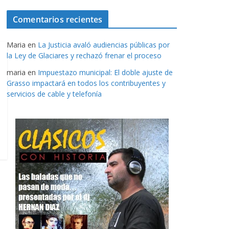
Comentarios recientes
Maria
en
La Justicia avaló audiencias públicas por
la Ley de Glaciares y rechazó frenar el proceso
maria
en
Impuestazo municipal: El doble ajuste de
Grasso impactará en todos los contribuyentes y
servicios de cable y telefonía