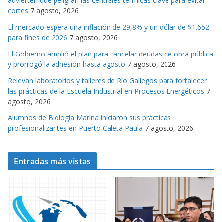
advierten que peligran las centrales térmicas clave para evitar
r
cortes
7 agosto, 2026
i
El mercado espera una inflación de 29,8% y un dólar de $1.652
a
para fines de 2026
7 agosto, 2026
s
El Gobierno amplió el plan para cancelar deudas de obra pública
y prorrogó la adhesión hasta agosto
7 agosto, 2026
Relevan laboratorios y talleres de Río Gallegos para fortalecer
las prácticas de la Escuela Industrial en Procesos Energéticos
7
agosto, 2026
Alumnos de Biología Marina iniciaron sus prácticas
profesionalizantes en Puerto Caleta Paula
7 agosto, 2026
Entradas más vistas