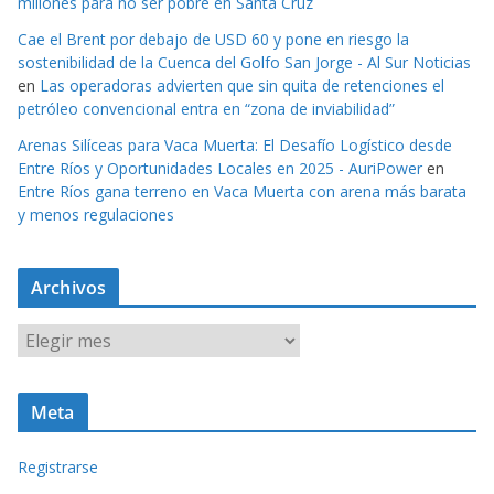
millones para no ser pobre en Santa Cruz
Cae el Brent por debajo de USD 60 y pone en riesgo la
sostenibilidad de la Cuenca del Golfo San Jorge - Al Sur Noticias
en
Las operadoras advierten que sin quita de retenciones el
petróleo convencional entra en “zona de inviabilidad”
Arenas Silíceas para Vaca Muerta: El Desafío Logístico desde
Entre Ríos y Oportunidades Locales en 2025 - AuriPower
en
Entre Ríos gana terreno en Vaca Muerta con arena más barata
y menos regulaciones
Archivos
A
r
c
Meta
h
i
Registrarse
v