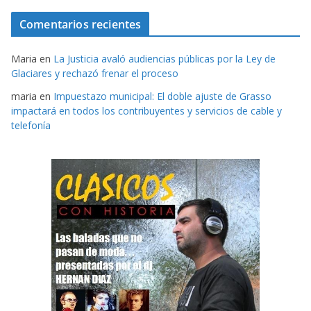
Comentarios recientes
Maria
en
La Justicia avaló audiencias públicas por la Ley de
Glaciares y rechazó frenar el proceso
maria
en
Impuestazo municipal: El doble ajuste de Grasso
impactará en todos los contribuyentes y servicios de cable y
telefonía