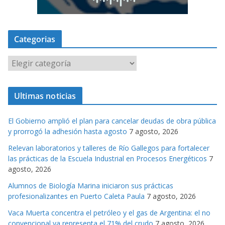
Categorias
C
a
t
Ultimas noticias
e
g
El Gobierno amplió el plan para cancelar deudas de obra pública
o
y prorrogó la adhesión hasta agosto
7 agosto, 2026
r
Relevan laboratorios y talleres de Río Gallegos para fortalecer
i
las prácticas de la Escuela Industrial en Procesos Energéticos
7
a
agosto, 2026
s
Alumnos de Biología Marina iniciaron sus prácticas
profesionalizantes en Puerto Caleta Paula
7 agosto, 2026
Vaca Muerta concentra el petróleo y el gas de Argentina: el no
convencional ya representa el 71% del crudo
7 agosto, 2026