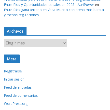
Entre Ríos y Oportunidades Locales en 2025 - AuriPower
en
Entre Ríos gana terreno en Vaca Muerta con arena más barata
y menos regulaciones
Archivos
A
r
c
Meta
h
i
Registrarse
v
o
Iniciar sesión
s
Feed de entradas
Feed de comentarios
WordPress.org