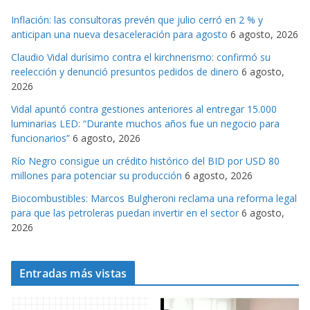
g
Inflación: las consultoras prevén que julio cerró en 2 % y
o
anticipan una nueva desaceleración para agosto
6 agosto, 2026
r
Claudio Vidal durísimo contra el kirchnerismo: confirmó su
i
reelección y denunció presuntos pedidos de dinero
6 agosto,
a
2026
s
Vidal apuntó contra gestiones anteriores al entregar 15.000
luminarias LED: “Durante muchos años fue un negocio para
funcionarios”
6 agosto, 2026
Río Negro consigue un crédito histórico del BID por USD 80
millones para potenciar su producción
6 agosto, 2026
Biocombustibles: Marcos Bulgheroni reclama una reforma legal
para que las petroleras puedan invertir en el sector
6 agosto,
2026
Entradas más vistas