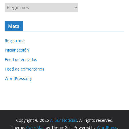
A
r
c
Meta
h
i
Registrarse
v
o
Iniciar sesión
s
Feed de entradas
Feed de comentarios
WordPress.org
Copyright © 2026
Al Sur Noticias
. All rights reserved.
Theme:
ColorMag
by ThemeGrill. Powered by
WordPress
.