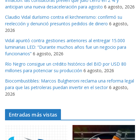
Inflación: las consultoras prevén que julio cerró en 2 % y
o
anticipan una nueva desaceleración para agosto
6 agosto, 2026
r
Claudio Vidal durísimo contra el kirchnerismo: confirmó su
i
reelección y denunció presuntos pedidos de dinero
6 agosto,
a
2026
s
Vidal apuntó contra gestiones anteriores al entregar 15.000
luminarias LED: “Durante muchos años fue un negocio para
funcionarios”
6 agosto, 2026
Río Negro consigue un crédito histórico del BID por USD 80
millones para potenciar su producción
6 agosto, 2026
Biocombustibles: Marcos Bulgheroni reclama una reforma legal
para que las petroleras puedan invertir en el sector
6 agosto,
2026
Entradas más vistas