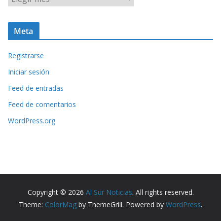
r
c
Meta
h
i
Registrarse
v
o
Iniciar sesión
s
Feed de entradas
Feed de comentarios
WordPress.org
Copyright © 2026
Al Sur Noticias
. All rights reserved.
Theme:
ColorMag
by ThemeGrill. Powered by
WordPress
.