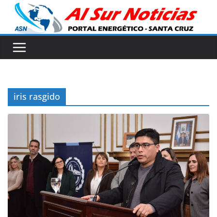
Skip
to
content
iris rasgido