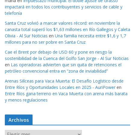
maria
en
Impuestazo municipal: El doble ajuste de Grasso
impactará en todos los contribuyentes y servicios de cable y
telefonía
Santa Cruz volvió a marcar valores récord: en noviembre la
canasta total superó los $1,63 millones en Río Gallegos y Caleta
Olivia - Al Sur Noticias
en
Una familia necesita entre $1,6 y 1,7
millones para no ser pobre en Santa Cruz
Cae el Brent por debajo de USD 60 y pone en riesgo la
sostenibilidad de la Cuenca del Golfo San Jorge - Al Sur Noticias
en
Las operadoras advierten que sin quita de retenciones el
petróleo convencional entra en “zona de inviabilidad”
Arenas Silíceas para Vaca Muerta: El Desafío Logístico desde
Entre Ríos y Oportunidades Locales en 2025 - AuriPower
en
Entre Ríos gana terreno en Vaca Muerta con arena más barata
y menos regulaciones
Archivos
A