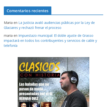
Comentarios recientes
Maria
en
La Justicia avaló audiencias públicas por la Ley de
Glaciares y rechazó frenar el proceso
maria
en
Impuestazo municipal: El doble ajuste de Grasso
impactará en todos los contribuyentes y servicios de cable y
telefonía