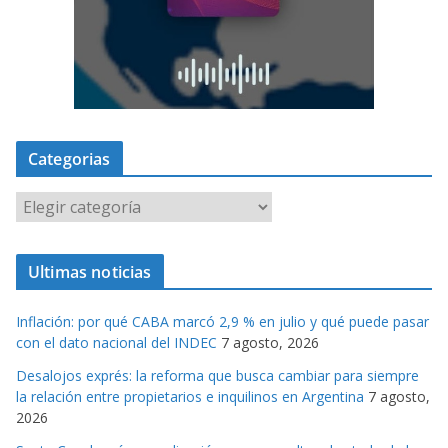
Categorias
C
a
t
Ultimas noticias
e
g
Inflación: por qué CABA marcó 2,9 % en julio y qué puede pasar
o
con el dato nacional del INDEC
7 agosto, 2026
r
Desalojos exprés: la reforma que busca cambiar para siempre
i
la relación entre propietarios e inquilinos en Argentina
7 agosto,
a
2026
s