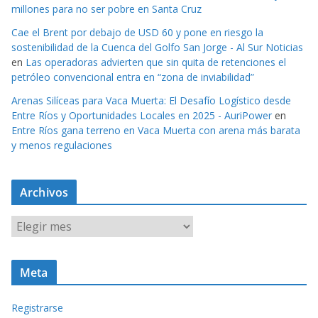
millones para no ser pobre en Santa Cruz
Cae el Brent por debajo de USD 60 y pone en riesgo la
sostenibilidad de la Cuenca del Golfo San Jorge - Al Sur Noticias
en
Las operadoras advierten que sin quita de retenciones el
petróleo convencional entra en “zona de inviabilidad”
Arenas Silíceas para Vaca Muerta: El Desafío Logístico desde
Entre Ríos y Oportunidades Locales en 2025 - AuriPower
en
Entre Ríos gana terreno en Vaca Muerta con arena más barata
y menos regulaciones
Archivos
A
r
c
Meta
h
i
Registrarse
v