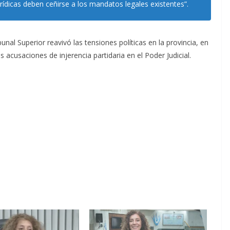
 jurídicas deben ceñirse a los mandatos legales existentes”.
nal Superior reavivó las tensiones políticas en la provincia, en
s acusaciones de injerencia partidaria en el Poder Judicial.