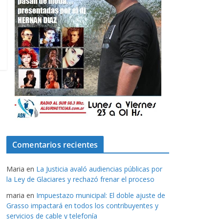
Comentarios recientes
Maria
en
La Justicia avaló audiencias públicas por
la Ley de Glaciares y rechazó frenar el proceso
maria
en
Impuestazo municipal: El doble ajuste de
Grasso impactará en todos los contribuyentes y
servicios de cable y telefonía