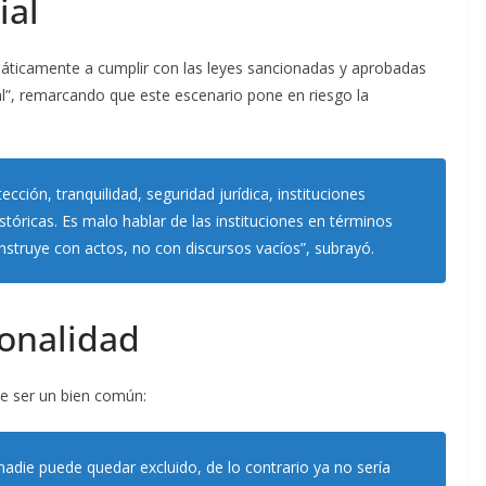
ial
emáticamente a cumplir con las leyes sancionadas y aprobadas
nal”, remarcando que este escenario pone en riesgo la
ción, tranquilidad, seguridad jurídica, instituciones
istóricas. Es malo hablar de las instituciones en términos
onstruye con actos, no con discursos vacíos”, subrayó.
ionalidad
be ser un bien común:
 nadie puede quedar excluido, de lo contrario ya no sería