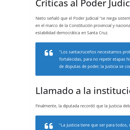
Críticas al Poder Judic
Nieto señaló que el Poder Judicial “se niega sist
en el marco de la Constitución provincial y nacio
estabilidad democrática en Santa Cruz.
“Los santacruceños necesitamos protec
fortalecidas, para no repetir etapas h
de disputas de poder; la Justicia se c
Llamado a la instituc
Finalmente, la diputada recordó que la Justicia de
“La Justicia tiene que ser para todos,