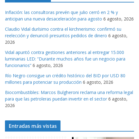
g
Inflación: las consultoras prevén que julio cerró en 2 % y
o
anticipan una nueva desaceleración para agosto
6 agosto, 2026
r
Claudio Vidal durísimo contra el kirchnerismo: confirmó su
i
reelección y denunció presuntos pedidos de dinero
6 agosto,
a
2026
s
Vidal apuntó contra gestiones anteriores al entregar 15.000
luminarias LED: “Durante muchos años fue un negocio para
funcionarios”
6 agosto, 2026
Río Negro consigue un crédito histórico del BID por USD 80
millones para potenciar su producción
6 agosto, 2026
Biocombustibles: Marcos Bulgheroni reclama una reforma legal
para que las petroleras puedan invertir en el sector
6 agosto,
2026
Entradas más vistas