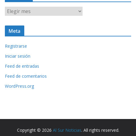
A
r
c
Meta
h
i
Registrarse
v
o
Iniciar sesión
s
Feed de entradas
Feed de comentarios
WordPress.org
Copyright © 2026
Al Sur Noticias
. All rights reserved.