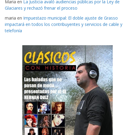
Maria
en
La Justicia avaló audiencias públicas por la Ley de
Glaciares y rechazó frenar el proceso
maria
en
Impuestazo municipal: El doble ajuste de Grasso
impactará en todos los contribuyentes y servicios de cable y
telefonía