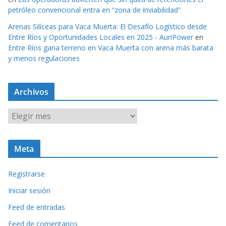
petróleo convencional entra en “zona de inviabilidad”
Arenas Silíceas para Vaca Muerta: El Desafío Logístico desde
Entre Ríos y Oportunidades Locales en 2025 - AuriPower
en
Entre Ríos gana terreno en Vaca Muerta con arena más barata
y menos regulaciones
Archivos
A
r
c
Meta
h
i
Registrarse
v
o
Iniciar sesión
s
Feed de entradas
Feed de comentarios