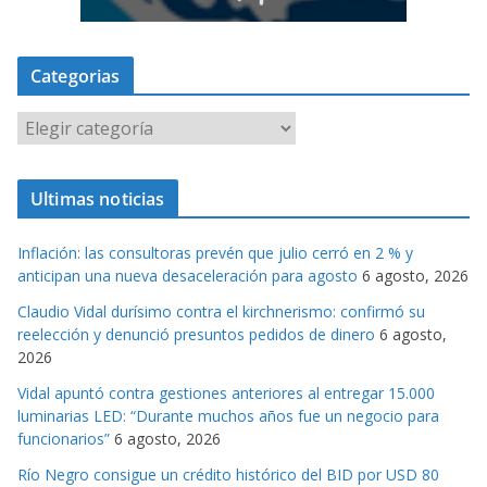
Categorias
C
a
t
Ultimas noticias
e
g
Inflación: las consultoras prevén que julio cerró en 2 % y
o
anticipan una nueva desaceleración para agosto
6 agosto, 2026
r
Claudio Vidal durísimo contra el kirchnerismo: confirmó su
i
reelección y denunció presuntos pedidos de dinero
6 agosto,
a
2026
s
Vidal apuntó contra gestiones anteriores al entregar 15.000
luminarias LED: “Durante muchos años fue un negocio para
funcionarios”
6 agosto, 2026
Río Negro consigue un crédito histórico del BID por USD 80