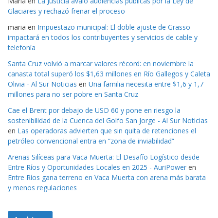
Maria
en
La Justicia avaló audiencias públicas por la Ley de
Glaciares y rechazó frenar el proceso
maria
en
Impuestazo municipal: El doble ajuste de Grasso
impactará en todos los contribuyentes y servicios de cable y
telefonía
Santa Cruz volvió a marcar valores récord: en noviembre la
canasta total superó los $1,63 millones en Río Gallegos y Caleta
Olivia - Al Sur Noticias
en
Una familia necesita entre $1,6 y 1,7
millones para no ser pobre en Santa Cruz
Cae el Brent por debajo de USD 60 y pone en riesgo la
sostenibilidad de la Cuenca del Golfo San Jorge - Al Sur Noticias
en
Las operadoras advierten que sin quita de retenciones el
petróleo convencional entra en “zona de inviabilidad”
Arenas Silíceas para Vaca Muerta: El Desafío Logístico desde
Entre Ríos y Oportunidades Locales en 2025 - AuriPower
en
Entre Ríos gana terreno en Vaca Muerta con arena más barata
y menos regulaciones