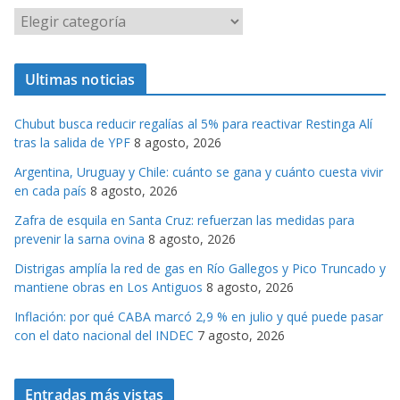
C
a
t
Ultimas noticias
e
g
Chubut busca reducir regalías al 5% para reactivar Restinga Alí
o
tras la salida de YPF
8 agosto, 2026
r
Argentina, Uruguay y Chile: cuánto se gana y cuánto cuesta vivir
i
en cada país
8 agosto, 2026
a
s
Zafra de esquila en Santa Cruz: refuerzan las medidas para
prevenir la sarna ovina
8 agosto, 2026
Distrigas amplía la red de gas en Río Gallegos y Pico Truncado y
mantiene obras en Los Antiguos
8 agosto, 2026
Inflación: por qué CABA marcó 2,9 % en julio y qué puede pasar
con el dato nacional del INDEC
7 agosto, 2026
Entradas más vistas