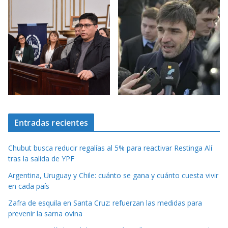
Entradas recientes
Chubut busca reducir regalías al 5% para reactivar Restinga Alí
tras la salida de YPF
Argentina, Uruguay y Chile: cuánto se gana y cuánto cuesta vivir
en cada país
Zafra de esquila en Santa Cruz: refuerzan las medidas para
prevenir la sarna ovina