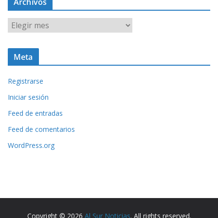
Archivos
A
r
c
Meta
h
i
Registrarse
v
o
Iniciar sesión
s
Feed de entradas
Feed de comentarios
WordPress.org
Copyright © 2026
Al Sur Noticias
. All rights reserved.